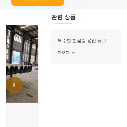
관련 상품


특수형 합금강 용접 튜브
더보기 >>