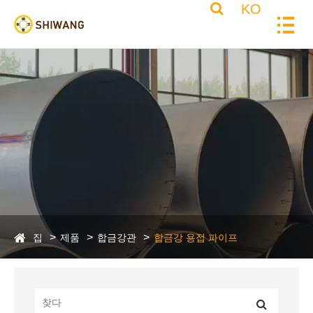
KO
집
제품
합금강관
합금강 용접 파이프