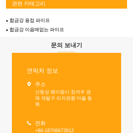
관련 카테고리
합금강 용접 파이프
합금강 이음매없는 파이프
문의 보내기
연락처 정보
주소

산둥성 웨이팡시 칭저우 경
제 개발구 리자관좡 마을 동
쪽
전화

+86-18706673812